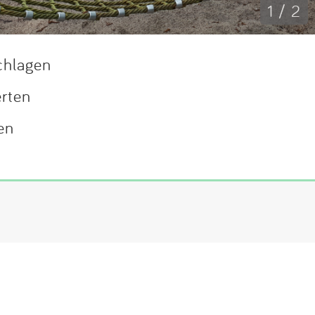
1 / 2
chlagen
erten
en