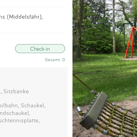
Impressum
ns (Middelsfähr),
Anmelden
Gesamt: 0
, Sitzbänke
eilbahn, Schaukel,
indschaukel,
chtennisplatte,