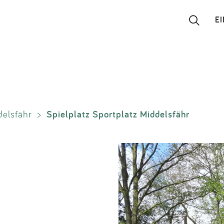
E
Suchen
Eintragen
Spielplatz Sportplatz Middelsfähr
delsfähr
>
App
Blog
Partner
Kontakt