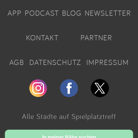
APP
PODCAST
BLOG
NEWSLETTER
KONTAKT
PARTNER
AGB
DATENSCHUTZ
IMPRESSUM
Alle Städte auf Spielplatztreff
Made with love in Cologne.
In meiner Nähe suchen