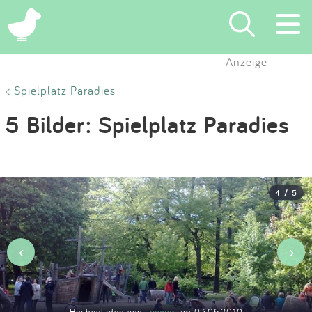
×
Anzeige
Suchen
< Spielplatz Paradies
5 Bilder: Spielplatz Paradies
Eintragen
App
4 / 5
Blog
Partner
‹
›
Kontakt
Hochgeladen von:
ageyer
am 03.06.2010