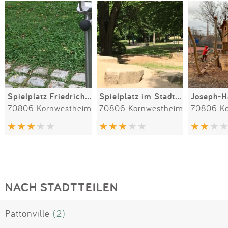
Spielplatz Friedrich-Siller-Straße
Spielplatz im Stadtpark
70806 Kornwestheim
70806 Kornwestheim
70806 K
NACH STADTTEILEN
Pattonville
(2)