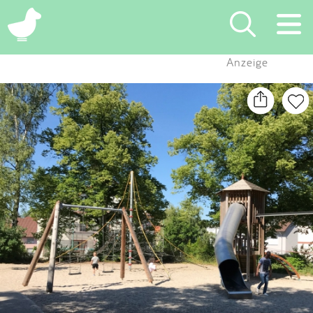
×
Anzeige
Suchen
Eintragen
App
Blog
Partner
Kontakt