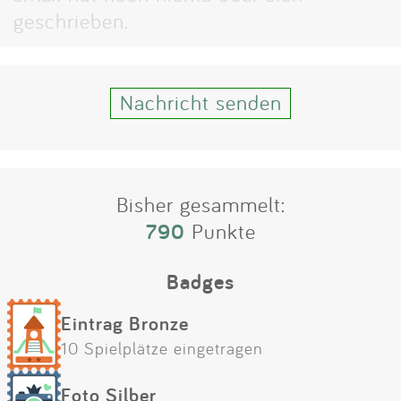
Impressum
geschrieben.
Anmelden
Nachricht senden
Bisher gesammelt:
790
Punkte
Badges
Eintrag Bronze
10 Spielplätze eingetragen
Foto Silber