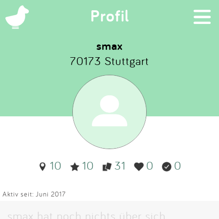
×
Profil
smax
70173 Stuttgart
Suchen
Eintragen
App
Blog
10
10
31
0
0
Partner
Kontakt
Aktiv seit: Juni 2017
smax hat noch nichts über sich