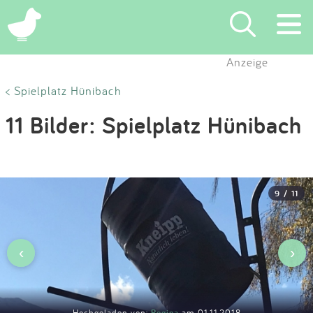
×
Anzeige
Suchen
< Spielplatz Hünibach
11 Bilder: Spielplatz Hünibach
Eintragen
App
9 / 11
Blog
Partner
‹
›
Kontakt
Hochgeladen von:
Regina
am 01.11.2018