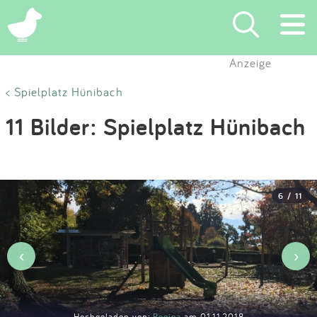
×
Anzeige
Suchen
< Spielplatz Hünibach
11 Bilder: Spielplatz Hünibach
Eintragen
App
6 / 11
Blog
Partner
‹
›
Kontakt
Hochgeladen von:
Regina
am 01.11.2018