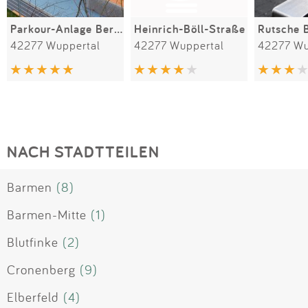
Parkour-Anlage Bergisches Plateau
Heinrich-Böll-Straße
42277 Wuppertal
42277 Wuppertal
42277 Wu
NACH STADTTEILEN
Barmen
(8)
Barmen-Mitte
(1)
Blutfinke
(2)
Cronenberg
(9)
Elberfeld
(4)