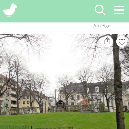
×
Anzeige
Suchen
Eintragen
App
Blog
Partner
Kontakt