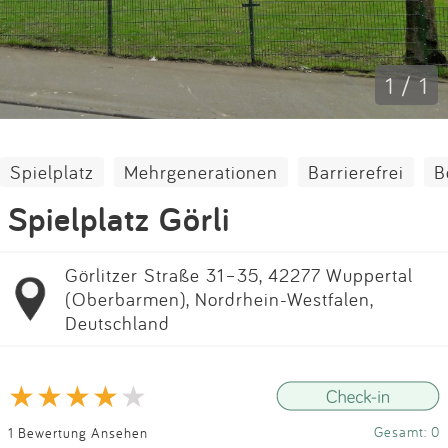
Impressum
Anmelden
1 / 1
Spielplatz
Mehrgenerationen
Barrierefrei
B
Spielplatz Görli
Görlitzer Straße 31–35, 42277 Wuppertal
(Oberbarmen), Nordrhein-Westfalen,
Deutschland
Gesamt: 0
1 Bewertung Ansehen