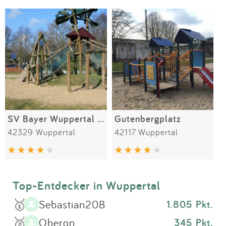
Impressum
Meiste Bewertungen
SPIELGERÄTE
Anmelden
SV Bayer Wuppertal Spielplatz
Gutenbergplatz
42329 Wuppertal
42117 Wuppertal
Top-Entdecker in Wuppertal
🥇
Sebastian208
1.805 Pkt.
🥈
Oberon
345 Pkt.