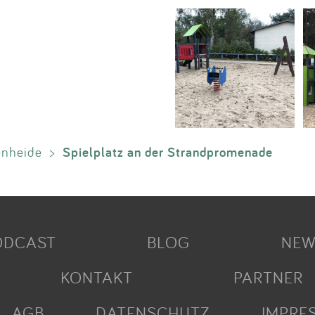
Spielplatz an der Strandpromenade
enheide
>
ODCAST
BLOG
NEW
KONTAKT
PARTNER
AGB
DATENSCHUTZ
IMPRE