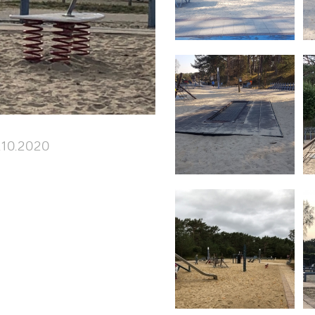
10.2020