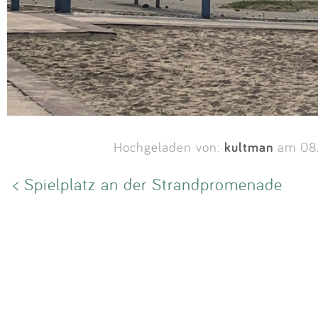
kultman
Hochgeladen von:
am 08.
< Spielplatz an der Strandpromenade