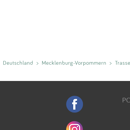
Deutschland
>
Mecklenburg-Vorpommern
>
Trass
P