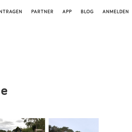
×
INTRAGEN
PARTNER
APP
BLOG
ANMELDEN
de