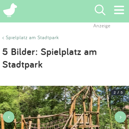
×
Anzeige
Suchen
< Spielplatz am Stadtpark
5 Bilder: Spielplatz am
Eintragen
Stadtpark
App
Blog
2 / 5
Partner
Kontakt
‹
›