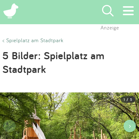
×
Anzeige
Suchen
< Spielplatz am Stadtpark
5 Bilder: Spielplatz am
Eintragen
Stadtpark
App
Blog
1 / 5
Partner
Kontakt
‹
›