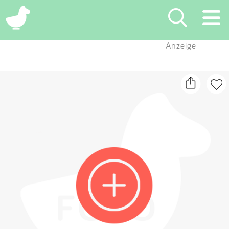
×
Anzeige
Suchen
Eintragen
App
Blog
Partner
Kontakt