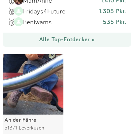
🥇
MamAnne
1.410 Pkt.
🥈
Fridays4Future
1.305 Pkt.
🥉
Beniwams
535 Pkt.
Alle Top-Entdecker »
An der Fähre
51371 Leverkusen