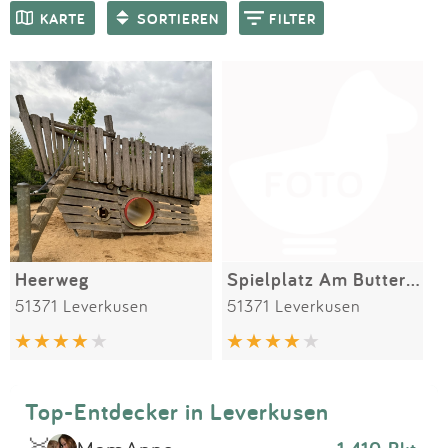
Impressum
Meiste Bewertungen
SPIELGERÄTE
KARTE
SORTIEREN
FILTER
Anmelden
Heerweg
Spielplatz Am Buttermarkt
51371 Leverkusen
51371 Leverkusen
Top-Entdecker in Leverkusen