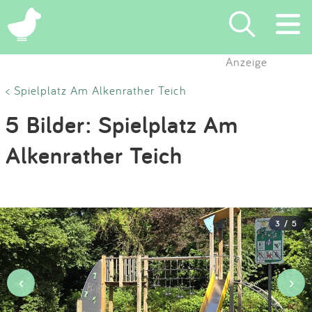
×
Anzeige
Suchen
< Spielplatz Am Alkenrather Teich
5 Bilder: Spielplatz Am
Eintragen
Alkenrather Teich
App
Blog
3 / 5
Partner
Kontakt
‹
›