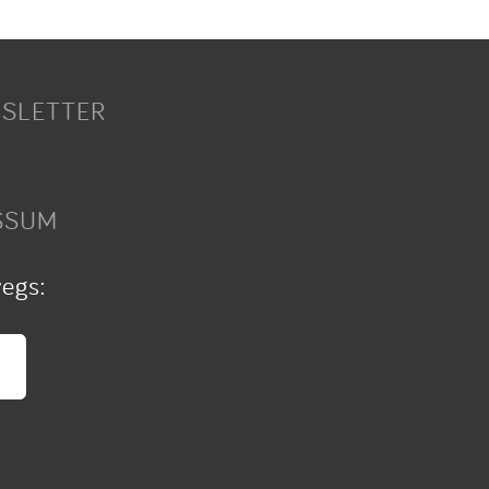
SLETTER
SSUM
wegs: