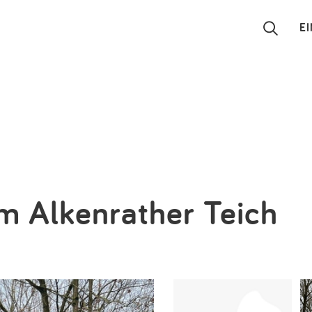
E
Suchen
Eintragen
App
Blog
Am Alkenrather Teich
Partner
Kontakt