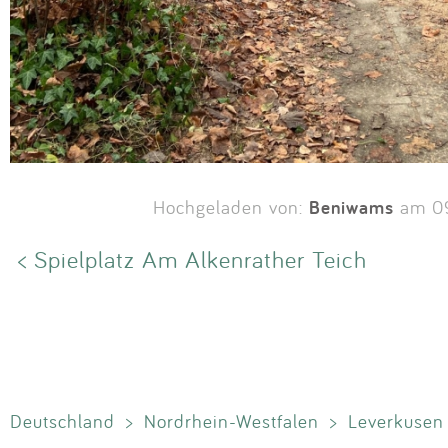
Beniwams
Hochgeladen von:
am 09
< Spielplatz Am Alkenrather Teich
Deutschland
>
Nordrhein-Westfalen
>
Leverkusen