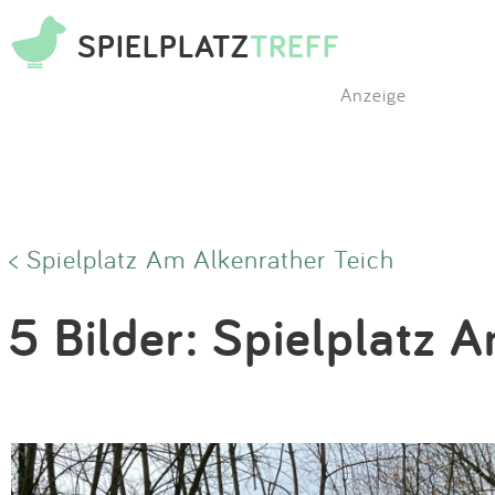
SPIELPLATZ
TREFF
Anzeige
< Spielplatz Am Alkenrather Teich
5 Bilder: Spielplatz 