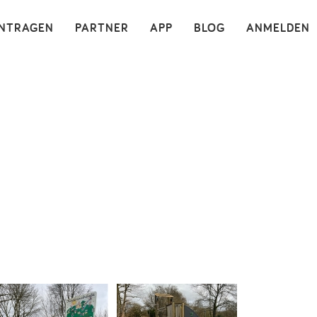
×
INTRAGEN
PARTNER
APP
BLOG
ANMELDEN