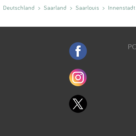
Deutschland
>
Saarland
>
Saarlouis
>
Innenstadt
P