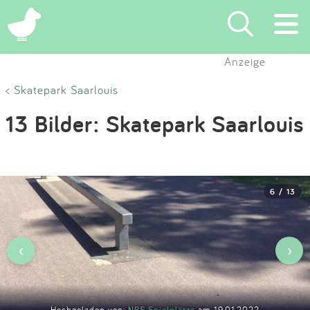
×
Anzeige
Suchen
< Skatepark Saarlouis
13 Bilder: Skatepark Saarlouis
Eintragen
App
6 / 13
Blog
Partner
‹
›
Kontakt
Hochgeladen von:
NBS Spielplätze
am 19.01.2022