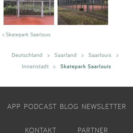
< Skatepark Saarlouis
Deutschland
>
Saarland
>
Saarlouis
>
Skatepark Saarlouis
Innenstadt
>
APP
PODCAST
BLOG
NEWSLETTER
KONTAKT
PARTNER