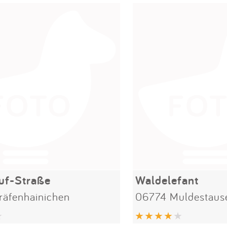
uf-Straße
Waldelefant
äfenhainichen
06774 Muldestaus