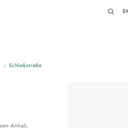
E
Suchen
Eintragen
Schloßstraße
n
>
App
Blog
Partner
Kontakt
sen-Anhalt,