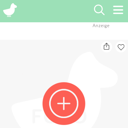
×
Anzeige
Suchen
Eintragen
App
Blog
Partner
Kontakt