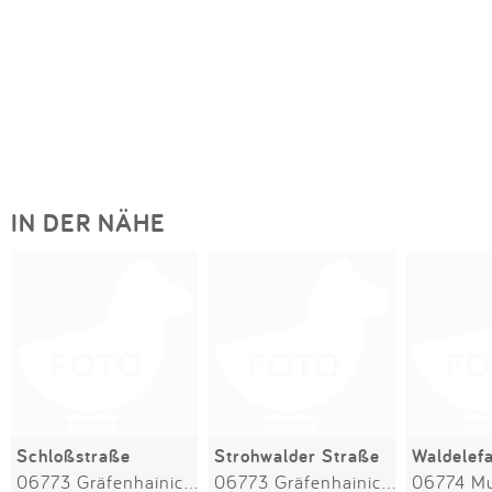
IN DER NÄHE
Schloßstraße
Strohwalder Straße
Waldelef
06773 Gräfenhainichen
06773 Gräfenhainichen
06774 Mu