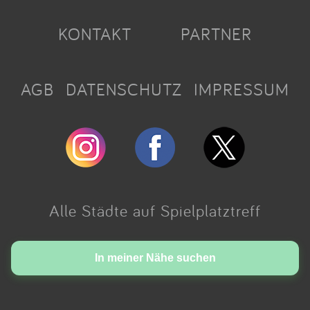
KONTAKT
PARTNER
AGB
DATENSCHUTZ
IMPRESSUM
Alle Städte auf Spielplatztreff
Made with love in Cologne.
In meiner Nähe suchen