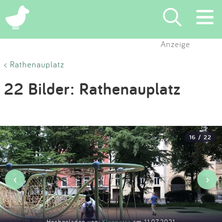
×
Anzeige
Suchen
< Rathenauplatz
22 Bilder: Rathenauplatz
Eintragen
App
16 / 22
Blog
Partner
‹
›
Kontakt
Hochgeladen von:
Kleopatra
am 11.07.2021