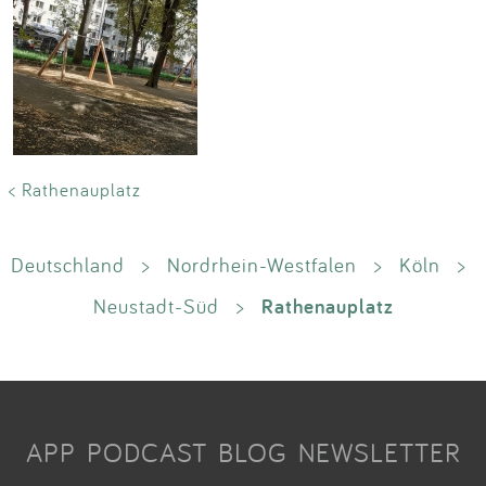
< Rathenauplatz
Deutschland
>
Nordrhein-Westfalen
>
Köln
>
Rathenauplatz
Neustadt-Süd
>
APP
PODCAST
BLOG
NEWSLETTER