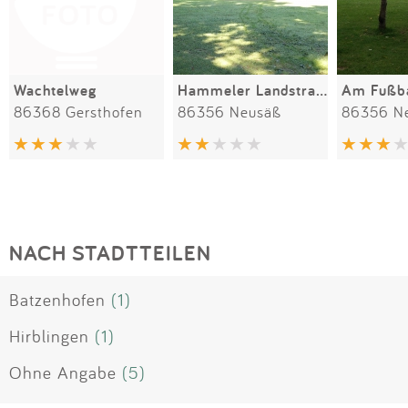
Wachtelweg
Hammeler Landstraße
Am Fußba
86368 Gersthofen
86356 Neusäß
86356 N
NACH STADTTEILEN
Batzenhofen
(1)
Hirblingen
(1)
Ohne Angabe
(5)