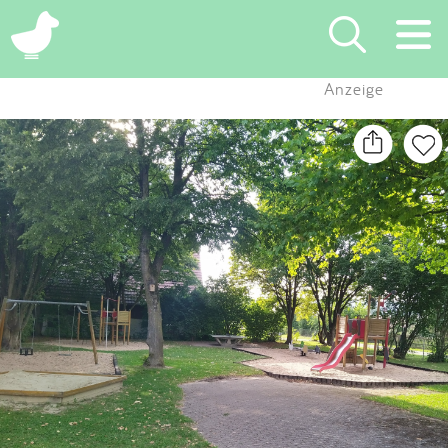
×
Anzeige
Suchen
Eintragen
App
Blog
Partner
Kontakt