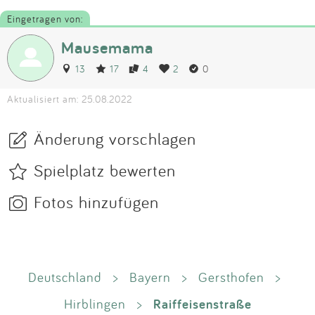
Eingetragen von:
Mausemama
13
17
4
2
0
Aktualisiert am: 25.08.2022
Änderung vorschlagen
Spielplatz bewerten
Fotos hinzufügen
Deutschland
>
Bayern
>
Gersthofen
>
Raiffeisenstraße
Hirblingen
>