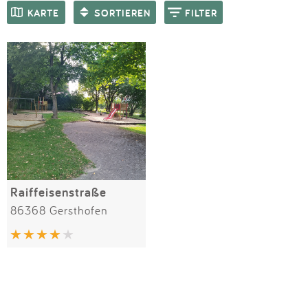
Impressum
Meiste Bewertungen
SPIELGERÄTE
KARTE
SORTIEREN
FILTER
Anmelden
Raiffeisenstraße
86368 Gersthofen