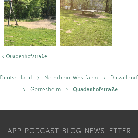
< Quadenhofstraße
Deutschland
>
Nordrhein-Westfalen
>
Düsseldorf
Quadenhofstraße
>
Gerresheim
>
APP
PODCAST
BLOG
NEWSLETTER