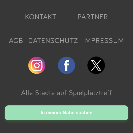
KONTAKT
PARTNER
AGB
DATENSCHUTZ
IMPRESSUM
Alle Städte auf Spielplatztreff
Made with love in Cologne.
In meiner Nähe suchen