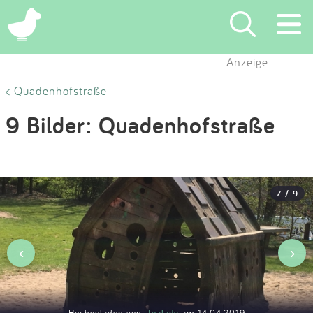
×
Anzeige
Suchen
< Quadenhofstraße
9 Bilder: Quadenhofstraße
Eintragen
App
7 / 9
Blog
Partner
‹
›
Kontakt
Hochgeladen von:
Tealady
am 14.04.2019