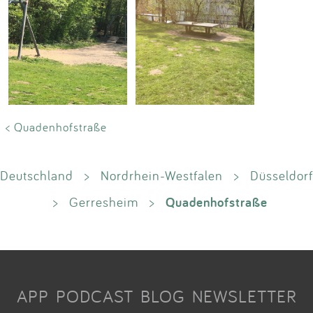
< Quadenhofstraße
Deutschland
>
Nordrhein-Westfalen
>
Düsseldorf
Quadenhofstraße
>
Gerresheim
>
APP
PODCAST
BLOG
NEWSLETTER