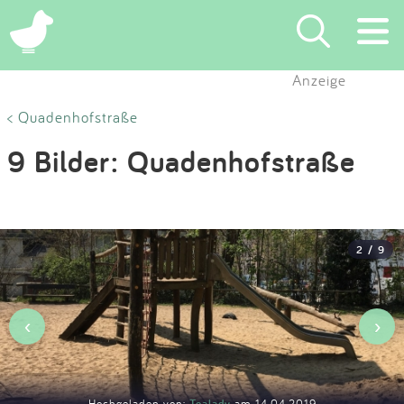
×
Anzeige
Suchen
< Quadenhofstraße
9 Bilder: Quadenhofstraße
Eintragen
App
2 / 9
Blog
Partner
‹
›
Kontakt
Hochgeladen von:
Tealady
am 14.04.2019