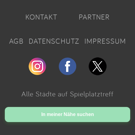
KONTAKT
PARTNER
AGB
DATENSCHUTZ
IMPRESSUM
Alle Städte auf Spielplatztreff
Made with love in Cologne.
In meiner Nähe suchen