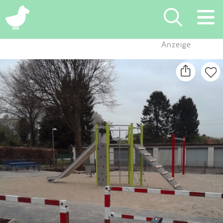
×
Anzeige
Suchen
Eintragen
App
Blog
Partner
Kontakt