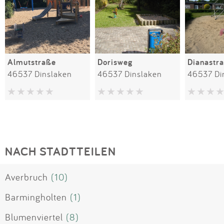
Almutstraße
Dorisweg
Dianastr
46537 Dinslaken
46537 Dinslaken
46537 Di
NACH STADTTEILEN
Averbruch
(10)
Barmingholten
(1)
Blumenviertel
(8)