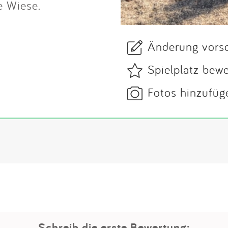
e Wiese.
Änderung vors
Spielplatz bew
Fotos hinzufüg
Schreib die erste Bewertung: