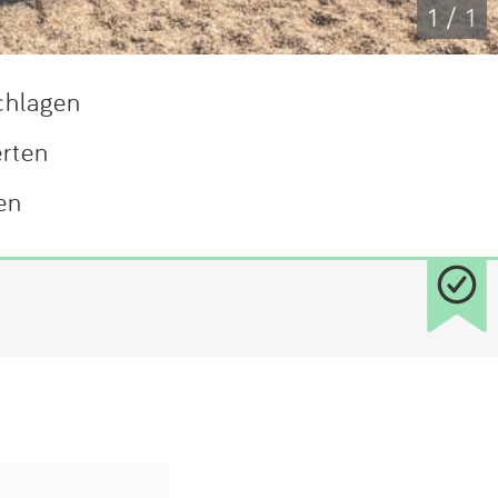
1 / 1
chlagen
erten
en