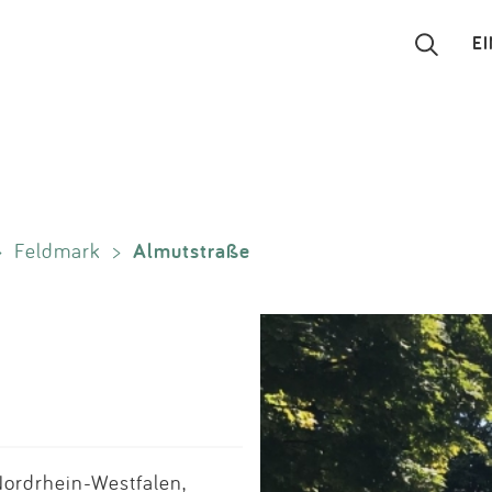
E
Suchen
Eintragen
Almutstraße
>
Feldmark
>
App
Blog
Partner
Kontakt
Nordrhein-Westfalen,