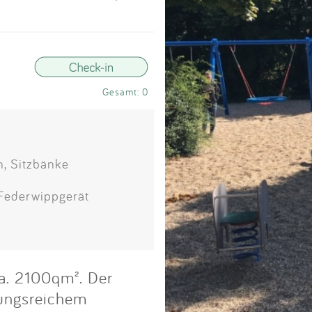
Impressum
Anmelden
Gesamt: 0
n, Sitzbänke
 Federwippgerät
ca. 2100qm². Der
lungsreichem