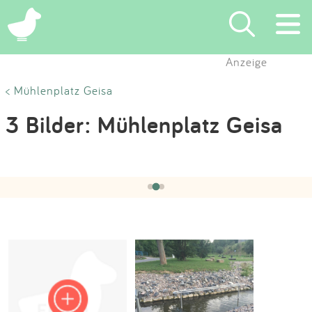
×
Anzeige
Suchen
< Mühlenplatz Geisa
3 Bilder: Mühlenplatz Geisa
Eintragen
App
Hochgeladen von:
Petra
am 21.08.2015
‹
›
2 / 3
Blog
Partner
Kontakt