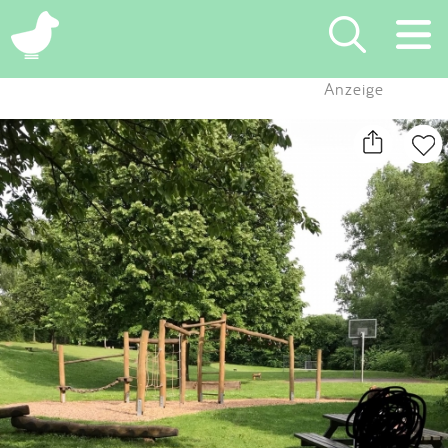
×
Anzeige
Suchen
Eintragen
App
Blog
Partner
Kontakt