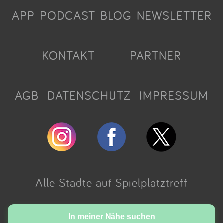
APP
PODCAST
BLOG
NEWSLETTER
KONTAKT
PARTNER
AGB
DATENSCHUTZ
IMPRESSUM
Alle Städte auf Spielplatztreff
Made with love in Cologne.
In meiner Nähe suchen