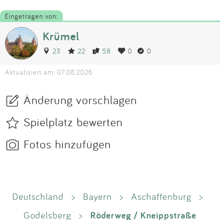
Eingetragen von:
Krümel
23
22
58
0
0
Aktualisiert am: 07.08.2026
Änderung vorschlagen
Spielplatz bewerten
Fotos hinzufügen
Deutschland
>
Bayern
>
Aschaffenburg
>
Röderweg / Kneippstraße
Godelsberg
>