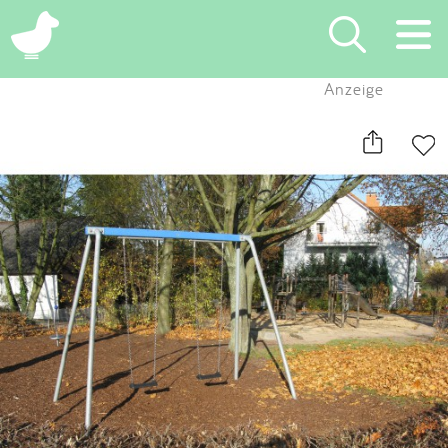
×
Anzeige
Suchen
Eintragen
App
Blog
Partner
Kontakt