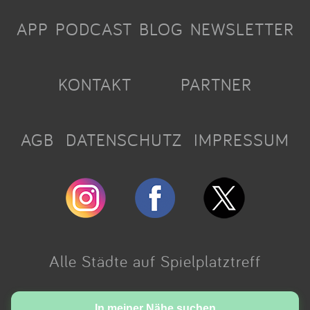
APP
PODCAST
BLOG
NEWSLETTER
KONTAKT
PARTNER
AGB
DATENSCHUTZ
IMPRESSUM
Alle Städte auf Spielplatztreff
Made with love in Cologne.
In meiner Nähe suchen