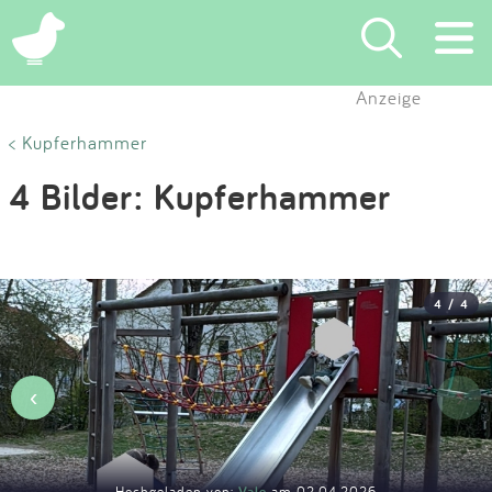
×
Anzeige
Suchen
< Kupferhammer
4 Bilder: Kupferhammer
Eintragen
App
4 / 4
Blog
Partner
‹
›
Kontakt
Hochgeladen von:
Vale
am 02.04.2026