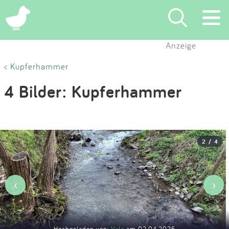
×
Anzeige
Suchen
< Kupferhammer
4 Bilder: Kupferhammer
Eintragen
App
2 / 4
Blog
Partner
‹
›
Kontakt
Hochgeladen von:
Vale
am 02.04.2026