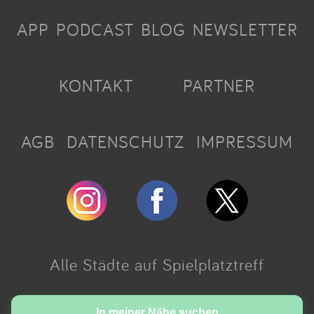
APP
PODCAST
BLOG
NEWSLETTER
KONTAKT
PARTNER
AGB
DATENSCHUTZ
IMPRESSUM
Alle Städte auf Spielplatztreff
Made with love in Cologne.
In meiner Nähe suchen