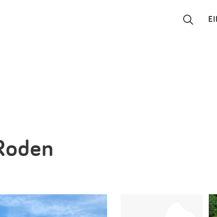
E
Suchen
Eintragen
App
Blog
 Roden
Partner
Kontakt