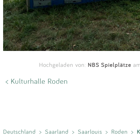
NBS Spielplätze
Hochgeladen von:
am
< Kulturhalle Roden
K
Deutschland
>
Saarland
>
Saarlouis
>
Roden
>