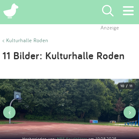
×
Anzeige
Suchen
< Kulturhalle Roden
11 Bilder: Kulturhalle Roden
Eintragen
App
10 / 11
Blog
Partner
‹
›
Kontakt
Hochgeladen von:
NBS Spielplätze
am 19.08.2025