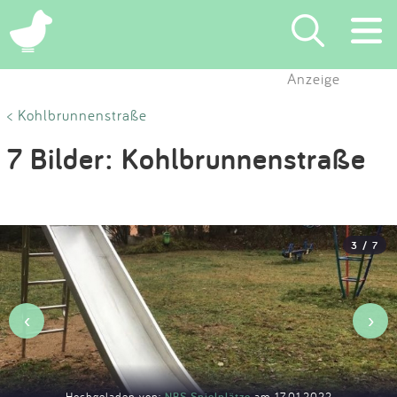
×
Anzeige
Suchen
< Kohlbrunnenstraße
7 Bilder: Kohlbrunnenstraße
Eintragen
App
3 / 7
Blog
Partner
‹
›
Kontakt
Hochgeladen von:
NBS Spielplätze
am 17.01.2022