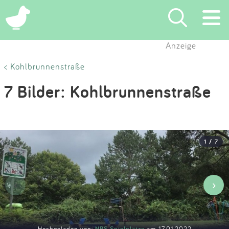
×
Anzeige
Suchen
< Kohlbrunnenstraße
7 Bilder: Kohlbrunnenstraße
Eintragen
App
1 / 7
Blog
Partner
‹
›
Kontakt
Hochgeladen von:
NBS Spielplätze
am 17.01.2022