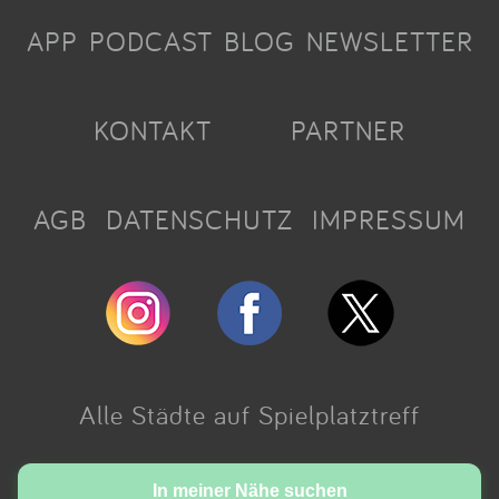
APP
PODCAST
BLOG
NEWSLETTER
KONTAKT
PARTNER
AGB
DATENSCHUTZ
IMPRESSUM
Alle Städte auf Spielplatztreff
Made with love in Cologne.
In meiner Nähe suchen