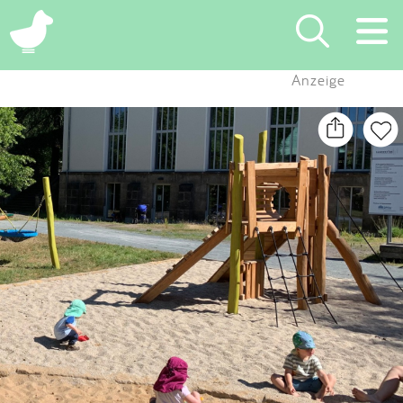
×
Anzeige
Suchen
Eintragen
App
Blog
Partner
Kontakt