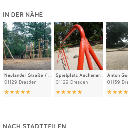
IN DER NÄHE
Neuländer Straße / Moritzburger Landstraße
Spielplatz Aachener Straße
Anton Gü
01129 Dresden
01129 Dresden
01139 Dr
NACH STADTTEILEN