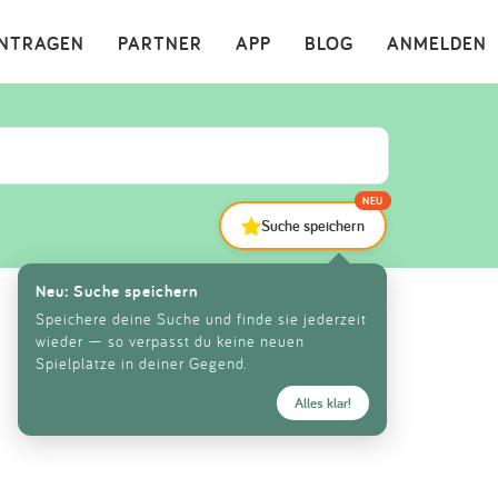
×
INTRAGEN
PARTNER
APP
BLOG
ANMELDEN
NEU
Suche speichern
Neu: Suche speichern
Speichere deine Suche und finde sie jederzeit
wieder — so verpasst du keine neuen
Spielplätze in deiner Gegend.
Alles klar!