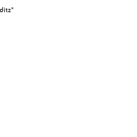
Impressum
ditz"
Anmelden