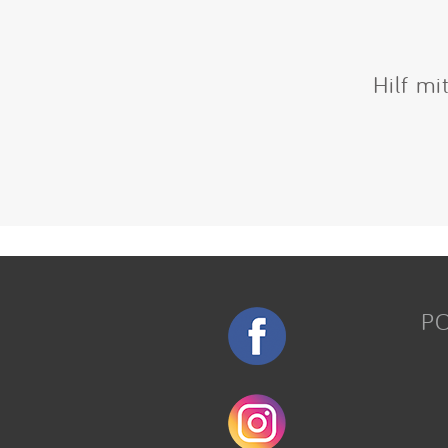
Hilf mi
P