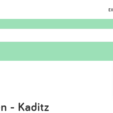
E
Suchen
Eintragen
App
Blog
Partner
Kontakt
n - Kaditz