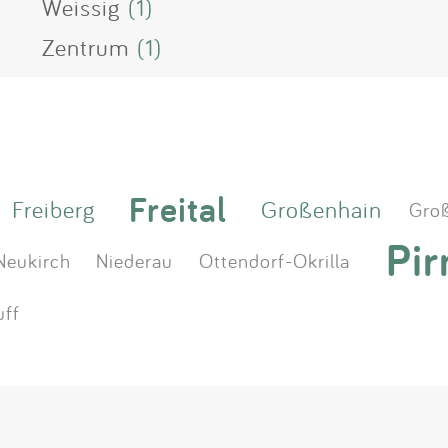
Weissig
(1)
Zentrum
(1)
Freital
Freiberg
Großenhain
Groß
Pir
Neukirch
Niederau
Ottendorf-Okrilla
uff