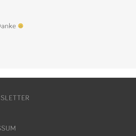
 Danke
SLETTER
SSUM