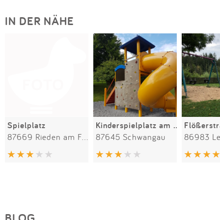
IN DER NÄHE
Spielplatz
Kinderspielplatz am Dorfweiher
Flößerst
87669 Rieden am Forggensee
87645 Schwangau
BLOG