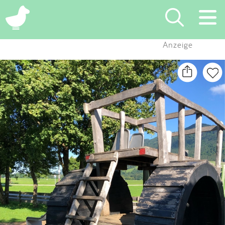
×
Anzeige
Suchen
Eintragen
App
Blog
Partner
Kontakt