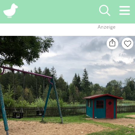
×
Anzeige
Suchen
Eintragen
App
Blog
Partner
Kontakt