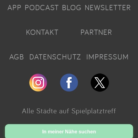
APP
PODCAST
BLOG
NEWSLETTER
KONTAKT
PARTNER
AGB
DATENSCHUTZ
IMPRESSUM
Alle Städte auf Spielplatztreff
Made with love in Cologne.
In meiner Nähe suchen