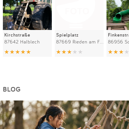
Kirchstraße
Spielplatz
Finkenst
87642 Halblech
87669 Rieden am Forggensee
86956 S
BLOG