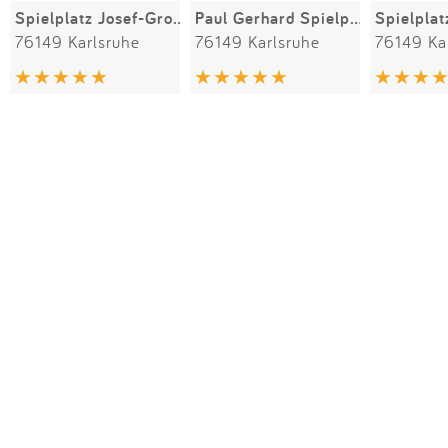
Spielplatz Josef-Groß-Platz
Paul Gerhard Spielplatz
76149 Karlsruhe
76149 Karlsruhe
76149 Ka