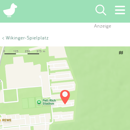
×
Anzeige
Suchen
< Wikinger-Spielplatz
Eintragen
App
Blog
Partner
Kontakt