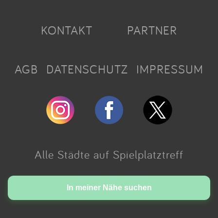
KONTAKT
PARTNER
AGB
DATENSCHUTZ
IMPRESSUM
Alle Städte auf Spielplatztreff
Made with love in Cologne.
In meiner Nähe suchen