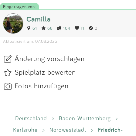
Eingetragen von:
Camilla
61
68
164
11
0
Aktualisiert am: 07.08.2026
Änderung vorschlagen
Spielplatz bewerten
Fotos hinzufügen
Deutschland
>
Baden-Württemberg
>
Friedrich-
Karlsruhe
>
Nordweststadt
>