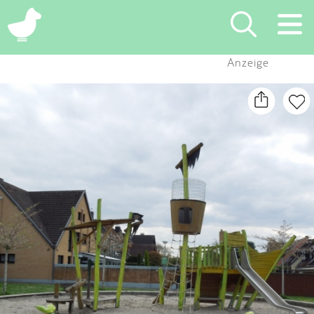
×
Anzeige
Suchen
Eintragen
App
Blog
Partner
Kontakt