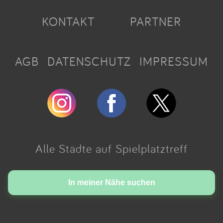
KONTAKT
PARTNER
AGB
DATENSCHUTZ
IMPRESSUM
Alle Städte auf Spielplatztreff
Made with love in Cologne.
In meiner Nähe suchen