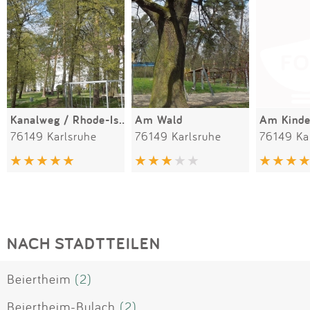
Kanalweg / Rhode-Island-Allee
Am Wald
Am Kinde
76149 Karlsruhe
76149 Karlsruhe
76149 Ka
NACH STADTTEILEN
Beiertheim
(2)
Beiertheim-Bulach
(2)