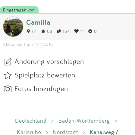
Eingetragen von:
Camilla
61
68
164
11
0
Aktualisiert am: 11.11.2016
Änderung vorschlagen
Spielplatz bewerten
Fotos hinzufügen
Deutschland
>
Baden-Württemberg
>
Kanalweg /
Karlsruhe
>
Nordstadt
>