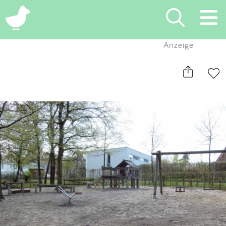
×
Anzeige
Suchen
Eintragen
App
Blog
Partner
Kontakt