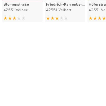
Blumenstraße
Friedrich-Karrenberg-Platz
Höferstr
42551 Velbert
42551 Velbert
42551 Ve