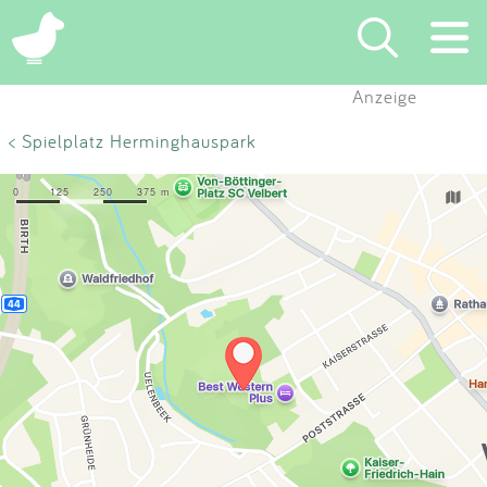
×
Anzeige
Suchen
< Spielplatz Herminghauspark
Eintragen
App
Blog
Partner
Kontakt