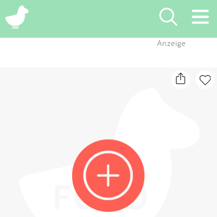
×
Anzeige
Suchen
Eintragen
App
Blog
Partner
Kontakt