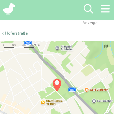
×
Anzeige
Suchen
< Höferstraße
Eintragen
App
Blog
Partner
Kontakt