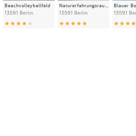
Beachvolleyballfeld
Naturerfahrungsraum "Wilde Welt" am Spieroweg
Blauer Bo
13591 Berlin
13591 Berlin
13591 Ber