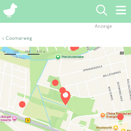
×
Anzeige
Suchen
< Cosmarweg
Eintragen
App
Blog
Partner
Kontakt