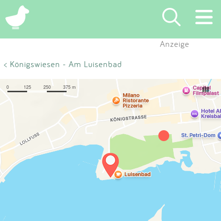
×
Anzeige
Suchen
< Königswiesen - Am Luisenbad
Eintragen
App
Blog
Partner
Kontakt