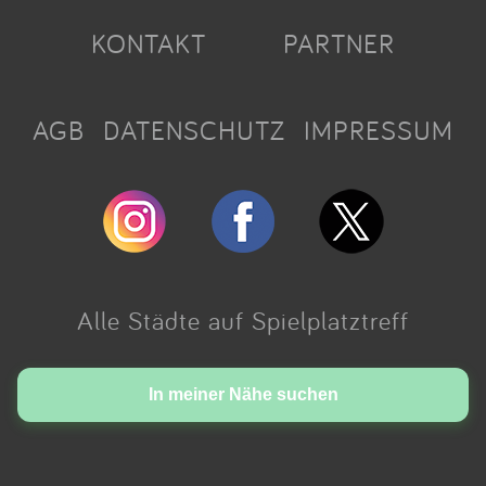
KONTAKT
PARTNER
AGB
DATENSCHUTZ
IMPRESSUM
Alle Städte auf Spielplatztreff
Made with love in Cologne.
In meiner Nähe suchen