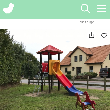
×
Anzeige
Suchen
Eintragen
App
Blog
Partner
Kontakt