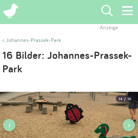
×
Anzeige
Suchen
< Johannes-Prassek-Park
16 Bilder: Johannes-Prassek-
Eintragen
Park
App
Blog
14 / 16
Partner
Kontakt
‹
›