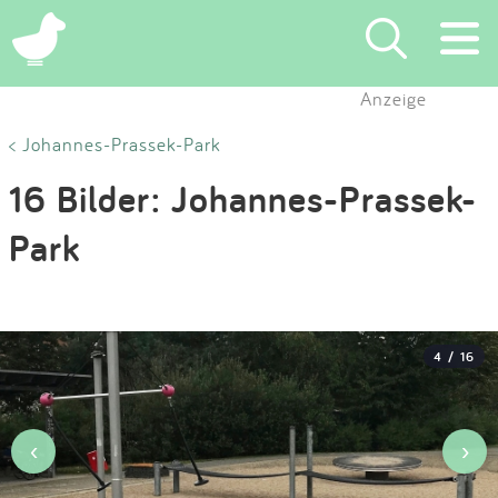
×
Anzeige
Suchen
< Johannes-Prassek-Park
16 Bilder: Johannes-Prassek-
Eintragen
Park
App
Blog
4 / 16
Partner
Kontakt
‹
›